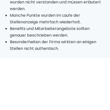
wurden nicht verstanden und müssen erläutert
werden.
Manche Punkte wurden im Laufe der
Stellenanzeige mehrfach wiederholt.
Benefits und Mitarbeiterangebote sollten
genauer beschrieben werden.
Besonderheiten der Firma wirkten an einigen
Stellen nicht authentisch.
Die
optimierten Stellenanzeigen
wurden sehr gut
angenommen. Auf die People-Lead-Stelle
bewarben sich innerhalb kürzester Zeit 30 hoch
qualifizierte Personen.
Auch die HR-Abteilung nahm die Optimierungen