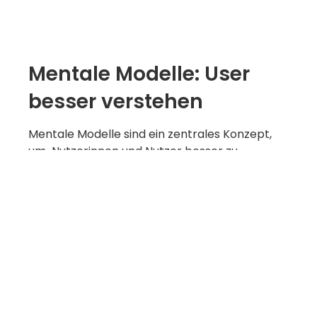
Mentale Modelle: User
besser verstehen
Mentale Modelle sind ein zentrales Konzept,
um Nutzerinnen und Nutzer besser zu
verstehen und ihnen somit eine gute UX bieten
zu können.
Für eine gute UX geht es darum, die
Erwartungen der User zu erkennen und zu
erfüllen. Abweichungen von diesen
Erwartungen erzeugen bei den Nutzenden
mentalen Aufwand und somit potenziell
Frustration, denn das Gehirn ist ja bekanntlich
faul.