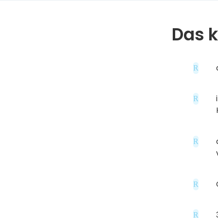
Das k
R
R
R
R
R