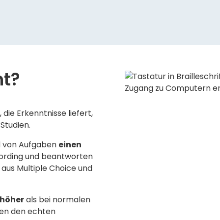
nt?
die Erkenntnisse liefert,
 Studien.
d von Aufgaben
einen
cording und beantworten
 aus Multiple Choice und
 höher
als bei normalen
nen den echten