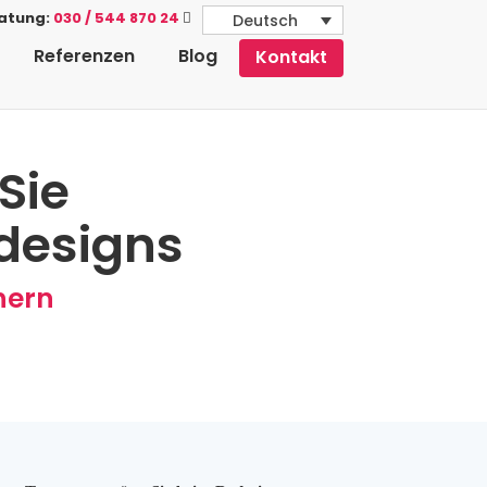
ratung:
030 / 544 870 24
Deutsch
Referenzen
Blog
Kontakt
Sie
designs
hern