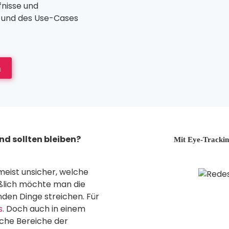
fnisse und
n und des Use-Cases
n
d sollten bleiben?
Mit Eye-Trackin
eist unsicher, welche
eßlich möchte man die
nden Dinge streichen. Für
s
. Doch auch in einem
lche Bereiche der