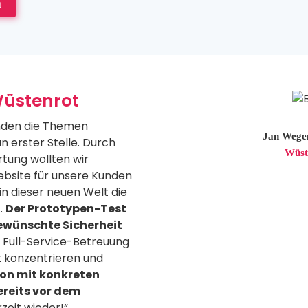
n
Wüstenrot
nden die Themen
Jan Wegen
n erster Stelle. Durch
Wüst
tung wollten wir
Website für unsere Kunden
 in dieser neuen Welt die
.
Der Prototypen-Test
ewünschte Sicherheit
 Full-Service-Betreuung
t konzentrieren und
on mit konkreten
reits vor dem
rzeit wieder!“