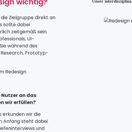
ign wichtig?
Unser interdisziplin
die Zielgruppe direkt an
s sollte dabei
rlich zeitgemäß sein.
fessionals, UI-
 Sie während des
 Research, Prototyp-
im Redesign
 Nutzer an das
 wir erfüllen?
 erkunden wir die
m Anfang steht dabei
Tiefeninterviews und