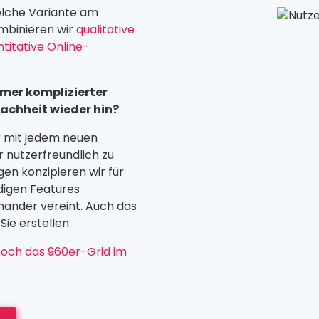
elche Variante am
mbinieren wir
qualitative
titative Online-
mmer komplizierter
achheit wieder hin?
r mit jedem neuen
 nutzerfreundlich zu
en konzipieren wir für
ndigen Features
inander vereint. Auch das
Sie erstellen.
noch das 960er-Grid im